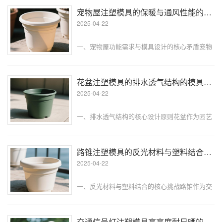
从毫米级的力学传导路径规划，到微米级的模具
宠物屋注塑模具的保暖与通风性能的模具设计考量
变形控制，每个细节都直接影响鞋···
2025-04-22
一、宠物屋功能需求与模具设计的核心矛盾宠物
屋作为宠物的栖息空间，需在注塑成型时同步实
现两大核心功能：冬季保暖与夏季通风。传统工
艺中，保暖结构（如隔热层）与通风设计（如透
花盆注塑模具的排水透气结构的模具设计技巧
气孔）常通过后期组装实现，存在装···
2025-04-22
一、排水透气结构的核心设计原则花盆作为园艺
用品，其排水孔和透气结构直接影响植物根系健
康。注塑模具设计时，需在功能性、成型质量与
生产效率间找到平衡，主要面临三大挑战：功能
路锥注塑模具的反光材料与塑料结合的模具成型技巧
与结构的矛盾排水孔需足够大（直径···
2025-04-22
一、反光材料与塑料结合的核心挑战路锥作为交
通安全设施，其反光性能直接影响夜间警示效
果。传统工艺中，反光条多采用后期粘贴或嵌入
方式，但存在易脱落、反光不均匀等问题。注塑
交通信号灯注塑模具高亮度耐日晒的模具工艺