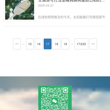
成型时将反光材料与塑料一体化结合，···
2025-04-21
在绿色照明普及的今天，太阳能路灯凭借低碳节
能的优势走进城乡道路，但细心的人会发现，一
些户外灯罩使用不久就会出现发黄、透光变弱甚
至开裂的问题。这些现象的背后，注塑模具的设
计与制造水平起着关键作用。如何让···
···
···
15
16
17
18
19
17/233
<<
>>