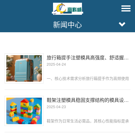
新闻中心
旅行箱提手注塑模具高强度、舒适握感的模具方案
2025-04-24
一、核心技术需求分析旅行箱提手作为高频使用
部件，需同时满足高强度承载与人体工学设计两
大核心需求。传统注塑模具方案常面临以下痛
点：材料强度不足：普通 PP 材料易断裂，尤其
鞋架注塑模具稳固支撑结构的模具设计要点
在极端温差环境下（如 - 20···
2025-04-23
鞋架作为日常生活必需品，其核心性能指标是承
重能力和长期使用的结构稳定性。而这一切的基
础，在于注塑模具中支撑结构的精准设计 ——