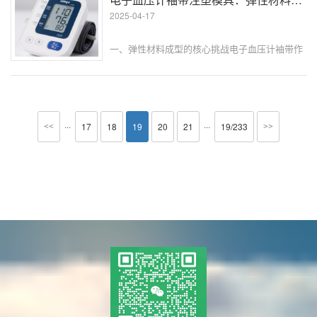
环境（湿度≥80%）和清···
2025-04-17
一、弹性材料成型的核心挑战电子血压计袖带作
为直接接触人体的核心部件，其性能直接影响测
量精度与用户体验。弹性材料（如 TPU、硅胶）
的注塑成型需满足三大核心要求：尺寸精度：袖
带气囊壁厚公差需控制在 ±0···
···
···
17
18
19
20
21
19/233
<<
>>