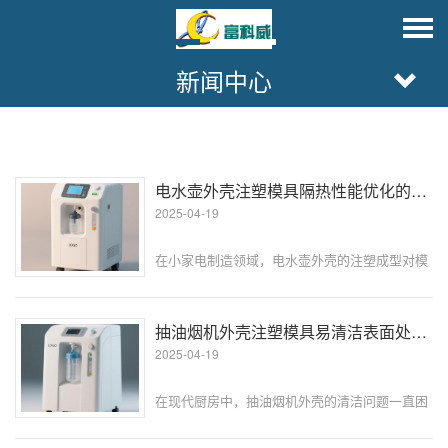
新闻中心
电水壶外壳注塑模具隔热性能优化的模具结构设计
2025-04-19
在小家电制造领域，电水壶外壳的注塑成型对模
具性能有着极高要求。尤其是外壳的隔热性能，
不仅直接影响产品使用安全性，还关系到生产过
程中的能耗控制与成型效率。传统模具常因热量
抽油烟机外壳注塑模具易清洁表面处理的模具方法
传导不均导致外壳表面温度过高，既···
2025-04-19
在现代厨房中，抽油烟机外壳的清洁问题一直困
扰着用户。传统注塑模具生产的外壳表面容易残
留油污，不仅影响美观，还可能滋生细菌。为解