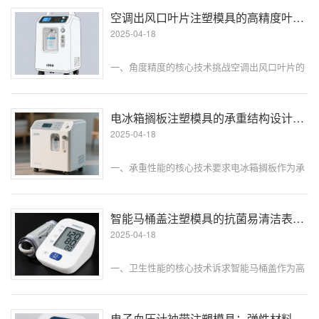
决这一难题，模具制造领域通过创新表面处理技
空调出风口叶片注塑模具的高精度叶片角度的模具控制
术，实现了外壳的长效自清洁能力。···
2025-04-18
一、角度精度的核心技术挑战空调出风口叶片的
角度精度直接影响气流分布与噪音控制：叶片角
度偏差＞±1° 时，出风均匀性下降 15%，噪音增
加 3-5 分贝；角度一致性差（同批次叶片角度波
电冰箱搁板注塑模具的承重结构设计与模具制造要点​
动＞±0.5°）会···
2025-04-18
一、承重性能的核心技术要求电冰箱搁板作为承
载食材的关键部件，需满足严苛的力学性能标
准：空载时变形量≤1.5mm/m，承载 40kg 时残
余变形≤0.5mm，且需耐受 - 20℃至 60℃的温度
智能马桶盖注塑模具的抗菌易清洁表面的模具工艺
循环（1···
2025-04-18
一、卫生性能的核心技术诉求智能马桶盖作为高
频接触的卫浴产品，其表面需满足严苛的卫生标
准：菌落总数≤50CFU/㎡，大肠杆菌、金黄色葡
萄球菌的抗菌率需≥99%，同时需耐受长期潮湿
电子血压计袖带注塑模具：弹性材料的精准成型