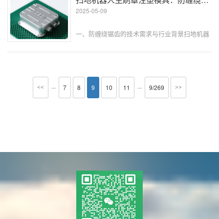
用技巧。原材料的选择与预处理活性炭···
2025-05-09
一、防缠绕锯齿的技术需求与行业背景扫地机器
人作为智能家居的核心设备，其清洁效率的关键
在于主刷罩的防缠绕能力。随着 2025 年全球扫
地机器人市场规模预计突破 180 亿美元，主刷罩
的防缠绕锯齿设计从早···
···
···
7
8
9
10
11
9/269
<<
>>