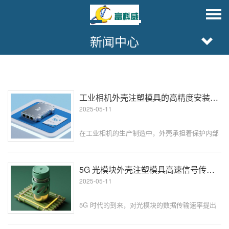
新闻中心
工业相机外壳注塑模具的高精度安装孔的模具坐标校正
2025-05-11
在工业相机的生产制造中，外壳承担着保护内部
精密光学和电子元件的重要任务，而外壳上的安
装孔更是关键结构。这些安装孔用于固定镜头、
电路板等部件，其精度直接影响工业相机的整体
5G 光模块外壳注塑模具高速信号传输的阻抗匹配设计
性能和装配质量。对于注塑模具而言···
2025-05-11
5G 时代的到来，对光模块的数据传输速率提出
了前所未有的要求。当信号传输速率达到几十甚
至上百 Gbps 时，哪怕是微小的阻抗变化，都可