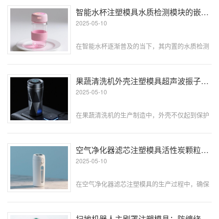
能导致信号反射、衰减和畸变，严重影响通信质
智能水杯注塑模具水质检测模块的嵌件成型经验​
量。而光模块外壳注塑模具···
2025-05-10
在智能水杯逐渐普及的当下，其内置的水质检测
模块成为产品核心竞争力之一。而将水质检测模
块作为嵌件融入注塑模具成型，并非简单的 “组
装”，从设计到生产的每个环节都暗藏门道。稍有
果蔬清洗机外壳注塑模具超声波振子的安装位成型​
不慎，就可能出现检测失灵、模···
2025-05-10
在果蔬清洗机的生产制造中，外壳不仅起到保护
内部组件的作用，其超声波振子安装位的成型质
量更是决定清洗效果的关键因素之一。超声波振
子通过高频振动产生空化效应，击碎果蔬表面污
空气净化器滤芯注塑模具活性炭颗粒的均匀分散技巧​
渍，但如果安装位成型精度不足，会···
2025-05-10
在空气净化器滤芯注塑模具的生产过程中，确保
活性炭颗粒均匀分散是一个至关重要的环节，它
直接关系到滤芯的吸附性能和整体质量。接下
来，我们深入探讨实现活性炭颗粒均匀分散的实
扫地机器人主刷罩注塑模具：防缠绕锯齿的模具加工