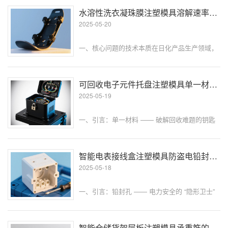
聚酰胺（PA）材料因优异的机械性能成为首选，
水溶性洗衣凝珠膜注塑模具溶解速率的厚度均匀性控制
但传统 PA 在低温下···
2025-05-20
一、核心问题的技术本质在日化产品生产领域，
水溶性洗衣凝珠的膜材料性能直接决定产品使用
体验。作为核心载体的聚乙烯醇（PVA）膜，其
溶解速率与厚度均匀性呈现强耦合关系。当膜厚
可回收电子元件托盘注塑模具单一材料的结构设计原则​
偏差超过 ±5% 时，溶解时间···
2025-05-19
一、引言：单一材料 —— 破解回收难题的钥匙
随着电子制造业每年产生超 5000 万吨电子废弃
物，可回收电子元件托盘的重要性愈发凸显。传
统托盘常采用复合材料（如 PP+GF 与 TPU 结
智能电表接线盒注塑模具防盗电铅封孔的一体化成型
合）以兼顾强度···
2025-05-18
一、引言：铅封孔 —— 电力安全的 “隐形卫士”
在智能电网建设加速推进的当下，智能电表的应
用已覆盖全国超 80% 的用电终端。而接线盒作
为电表与外部电路的连接枢纽，其防盗电铅封孔
智能仓储货架层板注塑模具承重筋的有限元分析优化