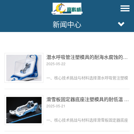
新闻中心
潜水呼吸管注塑模具的耐海水腐蚀的表面涂层处理
2025-05-22
一、核心技术挑战与材料选择潜水呼吸管注塑模
具长期处于高湿度、高盐度的海洋环境中，其表
面腐蚀问题直接影响模具寿命和产品质量。模具
钢基材（如 DH32 或 S20910）虽具备一定耐蚀
滑雪板固定器底座注塑模具的耐低温 PA 材料的韧性测试
性，但在海水侵蚀下，···
2025-05-21
一、核心技术挑战与材料选择滑雪板固定器底座
在极端低温环境下（-20℃至 - 40℃）需承受高
频冲击载荷，其耐低温韧性直接影响滑雪安全。