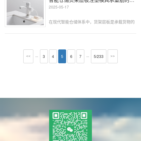
的可靠性直接影响电力计···
2025-05-17
在现代智能仓储体系中，货架层板是承载货物的
基础部件，其承重性能直接关系到仓储系统的安
全与效率。注塑成型的智能仓储货架层板，通常
依靠内部的承重筋增强结构强度。然而，传统设
计方式难以精准把握承重筋在复杂受···
···
···
3
4
5
6
7
5/233
<<
>>