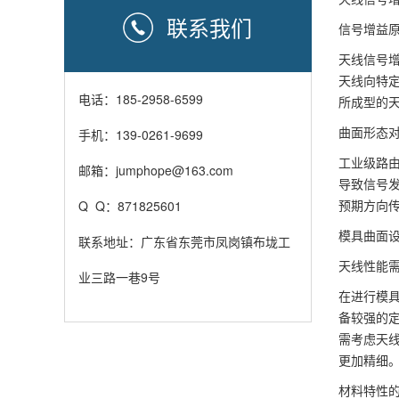
联系我们
信号增益
天线信号
天线向特
电话：185-2958-6599
所成型的
曲面形态
手机：139-0261-9699
工业级路
邮箱：jumphope@163.com
导致信号
预期方向
Q Q：871825601
模具曲面
联系地址：广东省东莞市凤岗镇布垅工
天线性能
业三路一巷9号
在进行模
备较强的
需考虑天
更加精细
材料特性