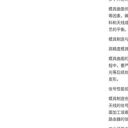
模具曲面
等因素，
料和天线
艺的平衡
模具制造
高精度模
模具曲面
程中，要
光等后续
变形。
信号性能
模具制造
天线的信
面加工误
路由器的