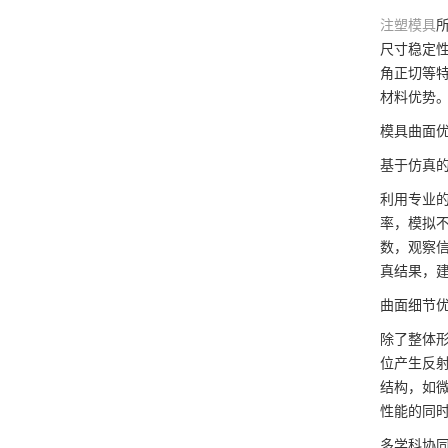
注塑模具
尺寸稳定
角正切等
材料优势
模具曲面
基于仿真
利用专业的电
率，模拟
数，观察
真结果，
曲面细节
除了整体
位产生反
结构，如
性能的同
多学科协