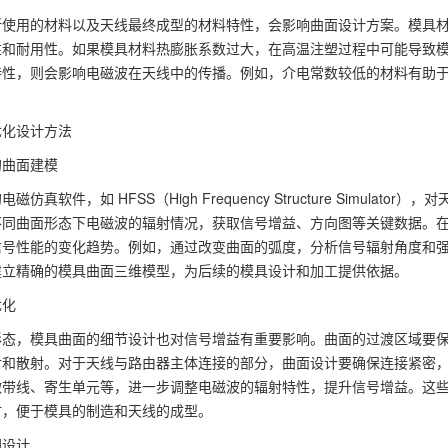
所使用的材料以及天线最终成型的材料特性，会影响曲面设计方案。模具
性和耐用性。如果模具材料热膨胀系数过大，在高温注塑过程中可能导致
特性，则会影响电磁波在天线中的传播。例如，介电常数较低的材料有助
。
优化设计方法
的曲面建模
磁仿真软件，如 HFSS（High Frequency Structure Simu
不同曲面形态下电磁波的辐射情况，获取信号增益、方向图等关键数据。
信号性能的变化趋势。例如，通过改变曲面的弧度，分析信号辐射角度和
建立精确的模具曲面三维模型，为后续的模具设计和加工提供依据。
优化
形态，模具曲面的细节设计也对信号增益有重要影响。曲面的过渡区域要
射和散射。对于天线与路由器主体连接的部分，曲面设计要确保连接紧密
微带线、寄生单元等，进一步调整电磁波的辐射特性，提升信号增益。这
时，便于模具的制造和天线的成型。
同设计