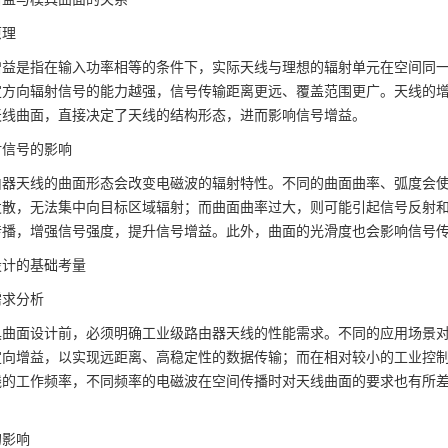
原理
增益是指在输入功率相等的条件下，实际天线与理想的辐射单元在空间同
定方向辐射信号的能力越强，信号传输距离更远、覆盖范围更广。天线的
天线曲面，直接决定了天线的结构形态，进而影响信号增益。
对信号的影响
由器天线的曲面形态会改变电磁波的辐射特性。不同的曲面曲率、弧度会
发散，无法集中向目标区域辐射；而曲面曲率过大，则可能引起信号反射
传播，增强信号强度，提升信号增益。此外，曲面的光滑度也会影响信号
设计的基础考量
需求分析
具曲面设计前，必须明确工业级路由器天线的性能需求。不同的应用场景
定向增益，以实现远距离、高稳定性的数据传输；而在相对较小的工业控
线的工作频率，不同频率的电磁波在空间传播时对天线曲面的要求也有所
。
的影响