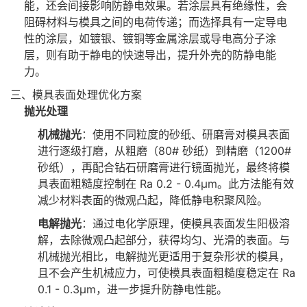
能，还会间接影响防静电效果。若涂层具有绝缘性，会
阻碍材料与模具之间的电荷传递；而选择具有一定导电
性的涂层，如镀银、镀铜等金属涂层或导电高分子涂
层，则有助于静电的快速导出，提升外壳的防静电能
力。
三、模具表面处理优化方案
抛光处理
机械抛光
：使用不同粒度的砂纸、研磨膏对模具表面
进行逐级打磨，从粗磨（80# 砂纸）到精磨（1200#
砂纸），再配合钻石研磨膏进行镜面抛光，最终将模
具表面粗糙度控制在 Ra 0.2 - 0.4μm。此方法能有效
减少材料表面的微观凸起，降低静电积聚风险。
电解抛光
：通过电化学原理，使模具表面发生阳极溶
解，去除微观凸起部分，获得均匀、光滑的表面。与
机械抛光相比，电解抛光更适用于复杂形状的模具，
且不会产生机械应力，可使模具表面粗糙度稳定在 Ra
0.1 - 0.3μm，进一步提升防静电性能。