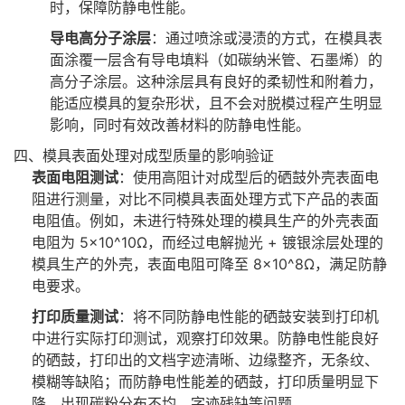
时，保障防静电性能。
导电高分子涂层
：通过喷涂或浸渍的方式，在模具表
面涂覆一层含有导电填料（如碳纳米管、石墨烯）的
高分子涂层。这种涂层具有良好的柔韧性和附着力，
能适应模具的复杂形状，且不会对脱模过程产生明显
影响，同时有效改善材料的防静电性能。
四、模具表面处理对成型质量的影响验证
表面电阻测试
：使用高阻计对成型后的硒鼓外壳表面电
阻进行测量，对比不同模具表面处理方式下产品的表面
电阻值。例如，未进行特殊处理的模具生产的外壳表面
电阻为 5×10^10Ω，而经过电解抛光 + 镀银涂层处理的
模具生产的外壳，表面电阻可降至 8×10^8Ω，满足防静
电要求。
打印质量测试
：将不同防静电性能的硒鼓安装到打印机
中进行实际打印测试，观察打印效果。防静电性能良好
的硒鼓，打印出的文档字迹清晰、边缘整齐，无条纹、
模糊等缺陷；而防静电性能差的硒鼓，打印质量明显下
降，出现碳粉分布不均、字迹残缺等问题。