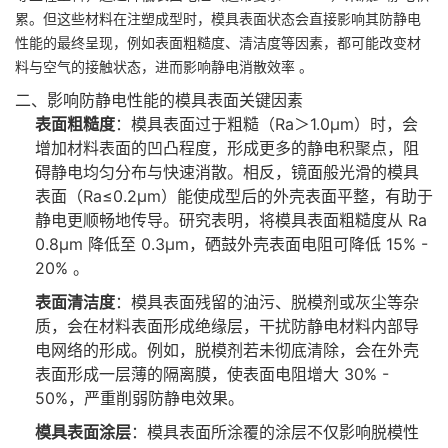
累。但这些材料在注塑成型时，模具表面状态会直接影响其防静电
性能的最终呈现，例如表面粗糙度、清洁度等因素，都可能改变材
料与空气的接触状态，进而影响静电消散效率 。
二、影响防静电性能的模具表面关键因素
表面粗糙度
：模具表面过于粗糙（Ra＞1.0μm）时，会
增加材料表面的凹凸程度，形成更多的静电积聚点，阻
碍静电均匀分布与快速消散。相反，镜面般光滑的模具
表面（Ra≤0.2μm）能使成型后的外壳表面平整，有助于
静电更顺畅地传导。研究表明，将模具表面粗糙度从 Ra
0.8μm 降低至 0.3μm，硒鼓外壳表面电阻可降低 15% -
20% 。
表面清洁度
：模具表面残留的油污、脱模剂或灰尘等杂
质，会在材料表面形成绝缘层，干扰防静电材料内部导
电网络的形成。例如，脱模剂若未彻底清除，会在外壳
表面形成一层薄的隔离膜，使表面电阻增大 30% -
50%，严重削弱防静电效果。
模具表面涂层
：模具表面所涂覆的涂层不仅影响脱模性