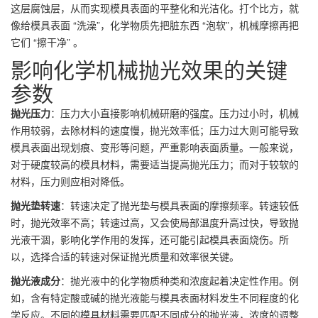
这层腐蚀层，从而实现模具表面的平整化和光洁化。打个比方，就
像给模具表面 “洗澡”，化学物质先把脏东西 “泡软”，机械摩擦再把
它们 “擦干净” 。
影响化学机械抛光效果的关键
参数
抛光压力
：压力大小直接影响机械研磨的强度。压力过小时，机械
作用较弱，去除材料的速度慢，抛光效率低；压力过大则可能导致
模具表面出现划痕、变形等问题，严重影响表面质量。一般来说，
对于硬度较高的模具材料，需要适当提高抛光压力；而对于较软的
材料，压力则应相对降低。
抛光垫转速
：转速决定了抛光垫与模具表面的摩擦频率。转速较低
时，抛光效率不高；转速过高，又会使局部温度升高过快，导致抛
光液干涸，影响化学作用的发挥，还可能引起模具表面烧伤。所
以，选择合适的转速对保证抛光质量和效率很关键。
抛光液成分
：抛光液中的化学物质种类和浓度起着决定性作用。例
如，含有特定酸或碱的抛光液能与模具表面材料发生不同程度的化
学反应。不同的模具材料需要匹配不同成分的抛光液，浓度的调整