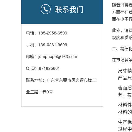
随着消费
联系我们
方面存在
而在电子
此外，消
电话：185-2958-6599
观度和质
手机：139-0261-9699
二、精细
邮箱：jumphope@163.com
在市场竞
Q Q：871825601
尺寸精
产品尺
联系地址：广东省东莞市凤岗镇布垅工
表面质
业三路一巷9号
艺，提
材料性
材料的
生产稳
过程中