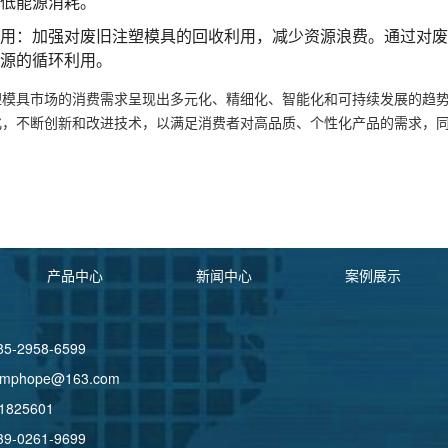
低能源消耗。
用：加强对废旧注塑模具的回收利用，减少资源浪费。通过对废
源的循环利用。
塑模具市场的消费需求呈现出多元化、精细化、智能化和可持续发展的趋
化，不断创新和改进技术，以满足消费者对高品质、个性化产品的需求，
产品中心
新闻中心
案例展示
-2958-6599
phope@163.com
825601
-0261-9699