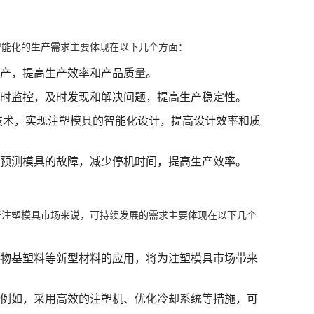
智能化的生产需求主要体现在以下几个方面：
产，提高生产效率和产品质量。
时监控，及时发现和解决问题，提高生产稳定性。
技术，实现注塑模具的智能化设计，提高设计效率和质
预测模具的故障，减少停机时间，提高生产效率。
于注塑模具市场来说，可持续发展的需求主要体现在以下几个
物基塑料等新型材料的应用，将为注塑模具市场带来
例如，采用高效的注塑机、优化冷却系统等措施，可