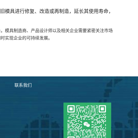
旧模具进行修复、改造或再制造，延长其使用寿命，
势。模具制造商、产品设计师以及相关企业需要紧密关注市场
同时实现企业的可持续发展。
联系我们