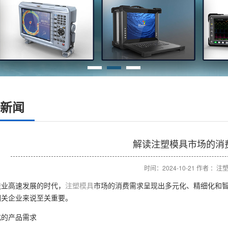
新闻
解读注塑模具市场的消
时间：2024-10-21 作者 ：注
造业高速发展的时代，
注塑模具
市场的消费需求呈现出多元化、精细化和
相关企业来说至关重要。
化的产品需求